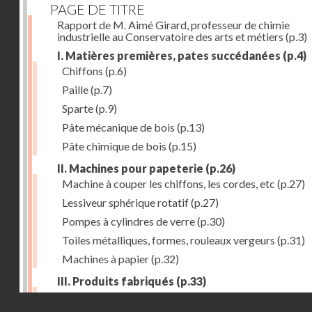
PAGE DE TITRE
Rapport de M. Aimé Girard, professeur de chimie
industrielle au Conservatoire des arts et métiers
(p.3)
I. Matières premières, pates succédanées
(p.4)
Chiffons
(p.6)
Paille
(p.7)
Sparte
(p.9)
Pâte mécanique de bois
(p.13)
Pâte chimique de bois
(p.15)
II. Machines pour papeterie
(p.26)
Machine à couper les chiffons, les cordes, etc
(p.27)
Lessiveur sphérique rotatif
(p.27)
Pompes à cylindres de verre
(p.30)
Toiles métalliques, formes, rouleaux vergeurs
(p.31)
Machines à papier
(p.32)
III. Produits fabriqués
(p.33)
Papiers à journaux
(p.39)
Droits réservés - CNAM