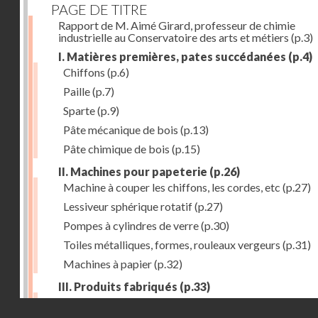
PAGE DE TITRE
Rapport de M. Aimé Girard, professeur de chimie
industrielle au Conservatoire des arts et métiers
(p.3)
I. Matières premières, pates succédanées
(p.4)
Chiffons
(p.6)
Paille
(p.7)
Sparte
(p.9)
Pâte mécanique de bois
(p.13)
Pâte chimique de bois
(p.15)
II. Machines pour papeterie
(p.26)
Machine à couper les chiffons, les cordes, etc
(p.27)
Lessiveur sphérique rotatif
(p.27)
Pompes à cylindres de verre
(p.30)
Toiles métalliques, formes, rouleaux vergeurs
(p.31)
Machines à papier
(p.32)
III. Produits fabriqués
(p.33)
Papiers à journaux
(p.39)
Droits réservés - CNAM