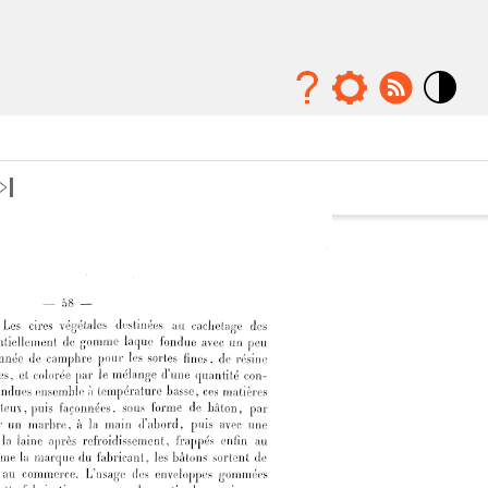
Mode
contraste
élévé