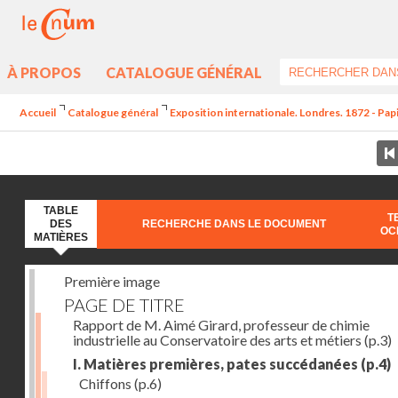
À PROPOS
CATALOGUE GÉNÉRAL
Accueil
Catalogue général
Exposition internationale. Londres. 1872 - Pap
TABLE
T
DES
RECHERCHE DANS LE DOCUMENT
OC
MATIÈRES
Première image
PAGE DE TITRE
Rapport de M. Aimé Girard, professeur de chimie
industrielle au Conservatoire des arts et métiers
(p.3)
I. Matières premières, pates succédanées
(p.4)
Chiffons
(p.6)