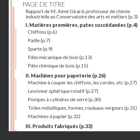
PAGE DE TITRE
Rapport de M. Aimé Girard, professeur de chimie
industrielle au Conservatoire des arts et métiers
(p.3)
I. Matières premières, pates succédanées
(p.4)
Chiffons
(p.6)
Paille
(p.7)
Sparte
(p.9)
Pâte mécanique de bois
(p.13)
Pâte chimique de bois
(p.15)
II. Machines pour papeterie
(p.26)
Machine à couper les chiffons, les cordes, etc
(p.27)
Lessiveur sphérique rotatif
(p.27)
Pompes à cylindres de verre
(p.30)
Toiles métalliques, formes, rouleaux vergeurs
(p.31)
Machines à papier
(p.32)
III. Produits fabriqués
(p.33)
Papiers à journaux
(p.39)
Droits réservés - CNAM