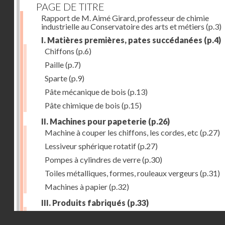
PAGE DE TITRE
Rapport de M. Aimé Girard, professeur de chimie
industrielle au Conservatoire des arts et métiers
(p.3)
I. Matières premières, pates succédanées
(p.4)
Chiffons
(p.6)
Paille
(p.7)
Sparte
(p.9)
Pâte mécanique de bois
(p.13)
Pâte chimique de bois
(p.15)
II. Machines pour papeterie
(p.26)
Machine à couper les chiffons, les cordes, etc
(p.27)
Lessiveur sphérique rotatif
(p.27)
Pompes à cylindres de verre
(p.30)
Toiles métalliques, formes, rouleaux vergeurs
(p.31)
Machines à papier
(p.32)
III. Produits fabriqués
(p.33)
Papiers à journaux
(p.39)
Droits réservés - CNAM