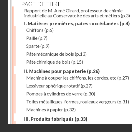
PAGE DE TITRE
Rapport de M. Aimé Girard, professeur de chimie
industrielle au Conservatoire des arts et métiers
(p.3)
I. Matières premières, pates succédanées
(p.4)
Chiffons
(p.6)
Paille
(p.7)
Sparte
(p.9)
Pâte mécanique de bois
(p.13)
Pâte chimique de bois
(p.15)
II. Machines pour papeterie
(p.26)
Machine à couper les chiffons, les cordes, etc
(p.27)
Lessiveur sphérique rotatif
(p.27)
Pompes à cylindres de verre
(p.30)
Toiles métalliques, formes, rouleaux vergeurs
(p.31)
Machines à papier
(p.32)
III. Produits fabriqués
(p.33)
Papiers à journaux
(p.39)
Droits réservés - CNAM