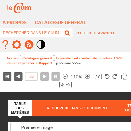
À PROPOS
CATALOGUE GÉNÉRAL
RECHERCHE AVANCÉE
Mode
contraste
Accueil
Catalogue général
Exposition internationale. Londres. 1872 -
élévé
Papier et papeterie. Rapport
p.65 - vue 66/66
110%
TABLE
T
DES
RECHERCHE DANS LE DOCUMENT
OC
MATIÈRES
Première image