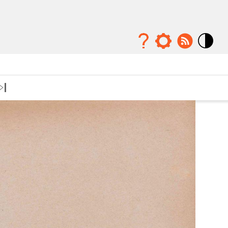
Mode
contraste
élévé