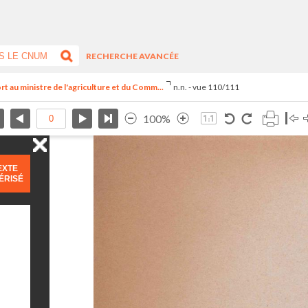
RECHERCHE AVANCÉE
rt au ministre de l'agriculture et du Comm...
n.n. - vue 110/111
100%
EXTE
ÉRISÉ