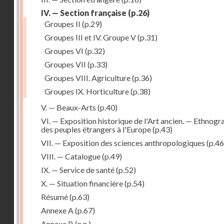
IV. — Section française
(p.26)
Groupes II
(p.29)
Groupes III et IV. Groupe V
(p.31)
Groupes VI
(p.32)
Groupes VII
(p.33)
Groupes VIII. Agriculture
(p.36)
Groupes IX. Horticulture
(p.38)
V. — Beaux-Arts
(p.40)
VI. — Exposition historique de l'Art ancien. — Ethnogr
des peuples étrangers à l'Europe
(p.43)
VII. — Exposition des sciences anthropologiques
(p.46
VIII. — Catalogue
(p.49)
IX. — Service de santé
(p.52)
X. — Situation financière
(p.54)
Résumé
(p.63)
Annexe A
(p.67)
Annexe B
(n.n.)