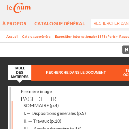
À PROPOS
CATALOGUE GÉNÉRAL
Accueil
Catalogue général
Exposition internationale (1878 ; Paris) - Rappo
TABLE
T
DES
RECHERCHE DANS LE DOCUMENT
OC
MATIÈRES
Première image
PAGE DE TITRE
SOMMAIRE
(p.4)
I. — Dispositions générales
(p.5)
II. — Travaux
(p.10)
III. — Section étrangère
(p.16)