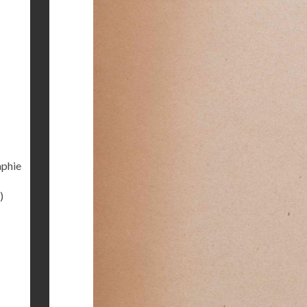
aphie
)