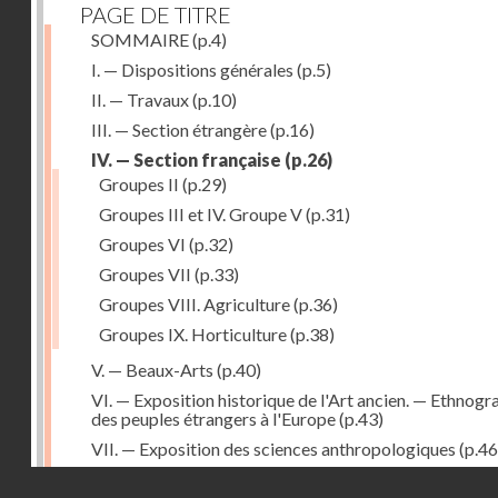
PAGE DE TITRE
SOMMAIRE
(p.4)
I. — Dispositions générales
(p.5)
II. — Travaux
(p.10)
III. — Section étrangère
(p.16)
IV. — Section française
(p.26)
Groupes II
(p.29)
Groupes III et IV. Groupe V
(p.31)
Groupes VI
(p.32)
Groupes VII
(p.33)
Groupes VIII. Agriculture
(p.36)
Groupes IX. Horticulture
(p.38)
V. — Beaux-Arts
(p.40)
VI. — Exposition historique de l'Art ancien. — Ethnogr
des peuples étrangers à l'Europe
(p.43)
VII. — Exposition des sciences anthropologiques
(p.46
VIII. — Catalogue
(p.49)
Droits réservés - CNAM