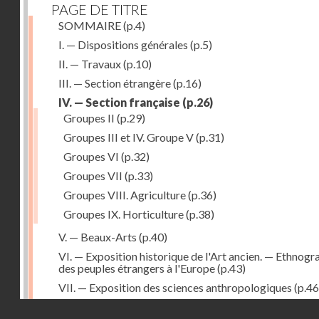
PAGE DE TITRE
SOMMAIRE
(p.4)
I. — Dispositions générales
(p.5)
II. — Travaux
(p.10)
III. — Section étrangère
(p.16)
IV. — Section française
(p.26)
Groupes II
(p.29)
Groupes III et IV. Groupe V
(p.31)
Groupes VI
(p.32)
Groupes VII
(p.33)
Groupes VIII. Agriculture
(p.36)
Groupes IX. Horticulture
(p.38)
V. — Beaux-Arts
(p.40)
VI. — Exposition historique de l'Art ancien. — Ethnogr
des peuples étrangers à l'Europe
(p.43)
VII. — Exposition des sciences anthropologiques
(p.46
VIII. — Catalogue
(p.49)
Droits réservés - CNAM