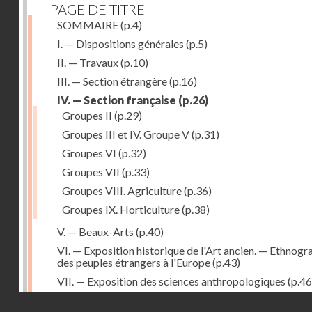
PAGE DE TITRE
SOMMAIRE
(p.4)
I. — Dispositions générales
(p.5)
II. — Travaux
(p.10)
III. — Section étrangère
(p.16)
IV. — Section française
(p.26)
Groupes II
(p.29)
Groupes III et IV. Groupe V
(p.31)
Groupes VI
(p.32)
Groupes VII
(p.33)
Groupes VIII. Agriculture
(p.36)
Groupes IX. Horticulture
(p.38)
V. — Beaux-Arts
(p.40)
VI. — Exposition historique de l'Art ancien. — Ethnogr
des peuples étrangers à l'Europe
(p.43)
VII. — Exposition des sciences anthropologiques
(p.46
VIII. — Catalogue
(p.49)
Droits réservés - CNAM