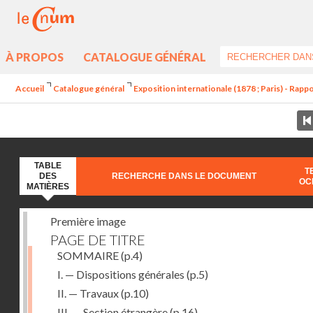
À PROPOS
CATALOGUE GÉNÉRAL
Accueil
Catalogue général
Exposition internationale (1878 ; Paris) - Rappo
TABLE
T
DES
RECHERCHE DANS LE DOCUMENT
OC
MATIÈRES
Première image
PAGE DE TITRE
SOMMAIRE
(p.4)
I. — Dispositions générales
(p.5)
II. — Travaux
(p.10)
III. — Section étrangère
(p.16)