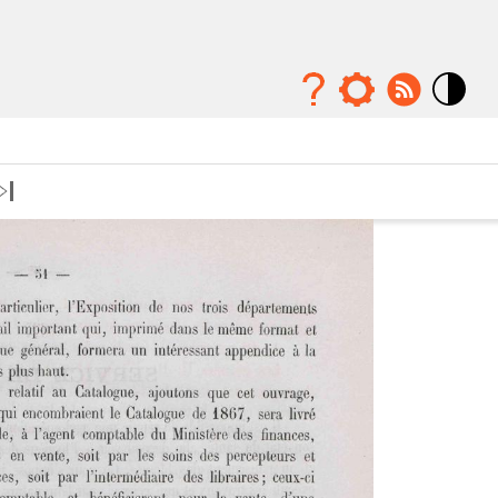
Mode
contraste
élévé