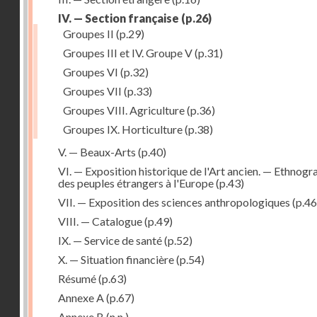
IV. — Section française
(p.26)
Groupes II
(p.29)
Groupes III et IV. Groupe V
(p.31)
Groupes VI
(p.32)
Groupes VII
(p.33)
Groupes VIII. Agriculture
(p.36)
Groupes IX. Horticulture
(p.38)
V. — Beaux-Arts
(p.40)
VI. — Exposition historique de l'Art ancien. — Ethnogr
des peuples étrangers à l'Europe
(p.43)
VII. — Exposition des sciences anthropologiques
(p.46
VIII. — Catalogue
(p.49)
IX. — Service de santé
(p.52)
X. — Situation financière
(p.54)
Résumé
(p.63)
Annexe A
(p.67)
Annexe B
(n.n.)