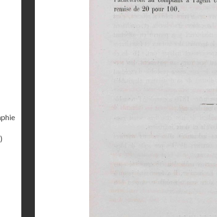
aphie
)