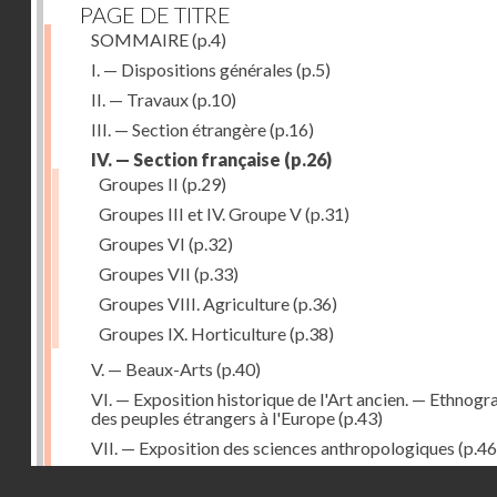
PAGE DE TITRE
SOMMAIRE
(p.4)
I. — Dispositions générales
(p.5)
II. — Travaux
(p.10)
III. — Section étrangère
(p.16)
IV. — Section française
(p.26)
Groupes II
(p.29)
Groupes III et IV. Groupe V
(p.31)
Groupes VI
(p.32)
Groupes VII
(p.33)
Groupes VIII. Agriculture
(p.36)
Groupes IX. Horticulture
(p.38)
V. — Beaux-Arts
(p.40)
VI. — Exposition historique de l'Art ancien. — Ethnogr
des peuples étrangers à l'Europe
(p.43)
VII. — Exposition des sciences anthropologiques
(p.46
VIII. — Catalogue
(p.49)
Droits réservés - CNAM