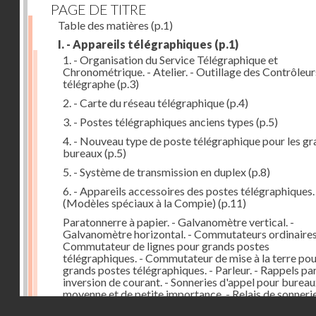
PAGE DE TITRE
Table des matières
(p.1)
I. - Appareils télégraphiques
(p.1)
1. - Organisation du Service Télégraphique et
Chronométrique. - Atelier. - Outillage des Contrôleur
télégraphe
(p.3)
2. - Carte du réseau télégraphique
(p.4)
3. - Postes télégraphiques anciens types
(p.5)
4. - Nouveau type de poste télégraphique pour les g
bureaux
(p.5)
5. - Système de transmission en duplex
(p.8)
6. - Appareils accessoires des postes télégraphiques.
(Modèles spéciaux à la Compie)
(p.11)
Paratonnerre à papier. - Galvanomètre vertical. -
Galvanomètre horizontal. - Commutateurs ordinaires.
Commutateur de lignes pour grands postes
télégraphiques. - Commutateur de mise à la terre po
grands postes télégraphiques. - Parleur. - Rappels pa
inversion de courant. - Sonneries d'appel pour bureau
moyenne et de petite importance. - Relais de sonneri
Droits réservés - CNAM
pour les grands postes
(p.11)