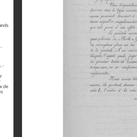
rands
 -
 -
ur
r
x de
es