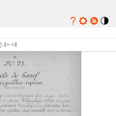
Mode
contraste
élévé