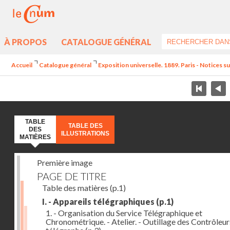
À PROPOS
CATALOGUE GÉNÉRAL
Accueil
Catalogue général
Exposition universelle. 1889. Paris - Notices sur
TABLE
TABLE DES
DES
ILLUSTRATIONS
MATIÈRES
Première image
PAGE DE TITRE
Table des matières
(p.1)
I. - Appareils télégraphiques
(p.1)
1. - Organisation du Service Télégraphique et
Chronométrique. - Atelier. - Outillage des Contrôleur