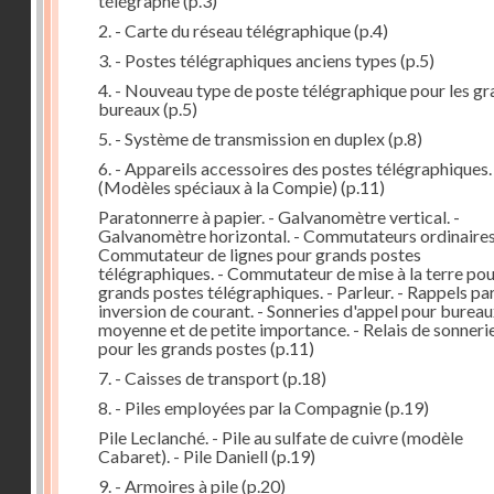
télégraphe
(p.3)
2. - Carte du réseau télégraphique
(p.4)
3. - Postes télégraphiques anciens types
(p.5)
4. - Nouveau type de poste télégraphique pour les g
bureaux
(p.5)
5. - Système de transmission en duplex
(p.8)
6. - Appareils accessoires des postes télégraphiques.
(Modèles spéciaux à la Compie)
(p.11)
Paratonnerre à papier. - Galvanomètre vertical. -
Galvanomètre horizontal. - Commutateurs ordinaires.
Commutateur de lignes pour grands postes
télégraphiques. - Commutateur de mise à la terre po
grands postes télégraphiques. - Parleur. - Rappels pa
inversion de courant. - Sonneries d'appel pour bureau
moyenne et de petite importance. - Relais de sonneri
pour les grands postes
(p.11)
7. - Caisses de transport
(p.18)
8. - Piles employées par la Compagnie
(p.19)
Pile Leclanché. - Pile au sulfate de cuivre (modèle
Cabaret). - Pile Daniell
(p.19)
9. - Armoires à pile
(p.20)