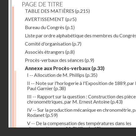
PAGE DE TITRE
TABLE DES MATIÈRES
(p.215)
AVERTISSEMENT
(p.r5)
Bureau du Congrès
(p.1)
Liste par ordre alphabétique des membres du Congrè
Comité d'organisation
(p.7)
Associés étrangers
(p.8)
Procès-verbaux des séances
(p.9)
Annexe aux Procès-verbaux
(p.33)
I -- Allocution de M. Phillips
(p.35)
II -- Note sur l'horlogerie à l'Exposition de 1889, par
Paul Garnier
(p.38)
III -- Rapport sur la question : Construction des pièce
chronométriques, par M. Ernest Antoine
(p.43)
IV -- Sur la production mécanique en chronométrie, p
Rodanet
(p.59)
V -- De la compensation des températures dans les
chronomètres, par M. Phillips
(p.62)
Droits réservés - CNAM