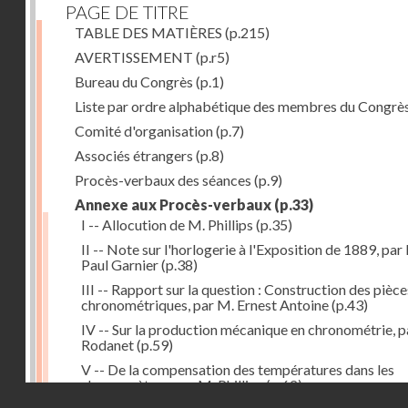
PAGE DE TITRE
TABLE DES MATIÈRES
(p.215)
AVERTISSEMENT
(p.r5)
Bureau du Congrès
(p.1)
Liste par ordre alphabétique des membres du Congrè
Comité d'organisation
(p.7)
Associés étrangers
(p.8)
Procès-verbaux des séances
(p.9)
Annexe aux Procès-verbaux
(p.33)
I -- Allocution de M. Phillips
(p.35)
II -- Note sur l'horlogerie à l'Exposition de 1889, par
Paul Garnier
(p.38)
III -- Rapport sur la question : Construction des pièce
chronométriques, par M. Ernest Antoine
(p.43)
IV -- Sur la production mécanique en chronométrie, p
Rodanet
(p.59)
V -- De la compensation des températures dans les
chronomètres, par M. Phillips
(p.62)
Droits réservés - CNAM