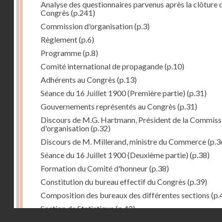
Analyse des questionnaires parvenus après la clôture 
Congrès
(p.241)
Commission d'organisation
(p.3)
Règlement
(p.6)
Programme
(p.8)
Comité international de propagande
(p.10)
Adhérents au Congrès
(p.13)
Séance du 16 Juillet 1900 (Première partie)
(p.31)
Gouvernements représentés au Congrès
(p.31)
Discours de M.G. Hartmann, Président de la Commiss
d'organisation
(p.32)
Discours de M. Millerand, ministre du Commerce
(p.3
Séance du 16 Juillet 1900 (Deuxième partie)
(p.38)
Formation du Comité d'honneur
(p.38)
Constitution du bureau effectif du Congrès
(p.39)
Composition des bureaux des différentes sections
(p.
Section de Statistique
(p.42)
Droits réservés - CNAM
Proposition de M. Sanchez-Calzadilla : Permanence d