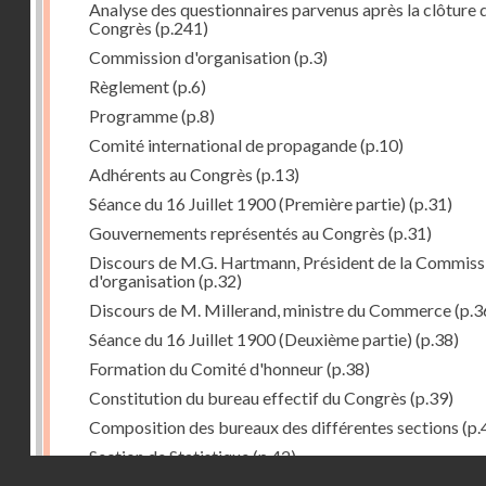
Analyse des questionnaires parvenus après la clôture 
Congrès
(p.241)
Commission d'organisation
(p.3)
Règlement
(p.6)
Programme
(p.8)
Comité international de propagande
(p.10)
Adhérents au Congrès
(p.13)
Séance du 16 Juillet 1900 (Première partie)
(p.31)
Gouvernements représentés au Congrès
(p.31)
Discours de M.G. Hartmann, Président de la Commiss
d'organisation
(p.32)
Discours de M. Millerand, ministre du Commerce
(p.3
Séance du 16 Juillet 1900 (Deuxième partie)
(p.38)
Formation du Comité d'honneur
(p.38)
Constitution du bureau effectif du Congrès
(p.39)
Composition des bureaux des différentes sections
(p.
Section de Statistique
(p.42)
Droits réservés - CNAM
Proposition de M. Sanchez-Calzadilla : Permanence d