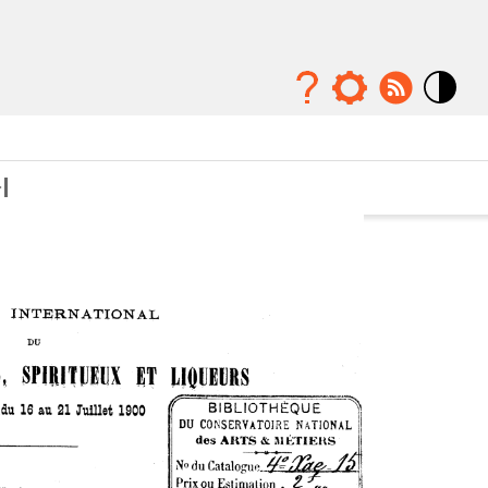
Mode
contraste
élévé