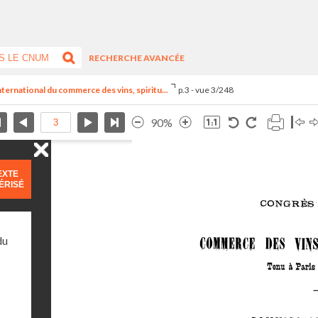
RECHERCHE AVANCÉE
nternational du commerce des vins, spiritu...
p.3 - vue 3/248
90%
EXTE
ÉRISÉ
du