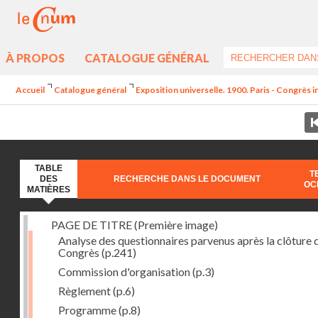
À PROPOS
CATALOGUE GÉNÉRAL
Accueil
Catalogue général
Exposition universelle. 1900. Paris - Congrès i
TABLE
T
DES
RECHERCHE DANS LE DOCUMENT
OC
MATIÈRES
PAGE DE TITRE (Première image)
Analyse des questionnaires parvenus après la clôture 
Congrès
(p.241)
Commission d'organisation
(p.3)
Règlement
(p.6)
Programme
(p.8)