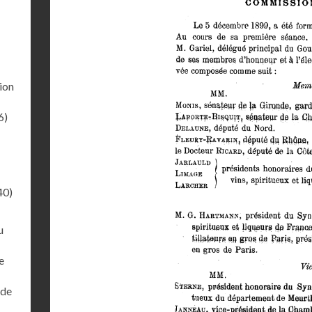
ion
6)
40)
u
e
 de