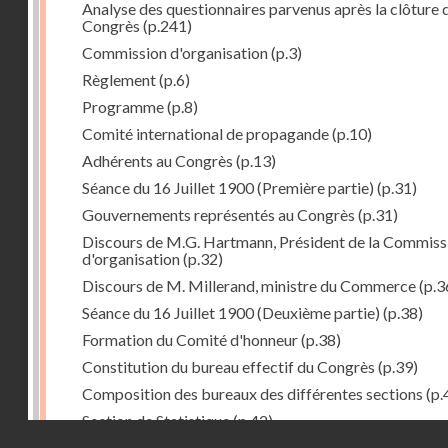
Analyse des questionnaires parvenus après la clôture 
Congrès
(p.241)
Commission d'organisation
(p.3)
Règlement
(p.6)
Programme
(p.8)
Comité international de propagande
(p.10)
Adhérents au Congrès
(p.13)
Séance du 16 Juillet 1900 (Première partie)
(p.31)
Gouvernements représentés au Congrès
(p.31)
Discours de M.G. Hartmann, Président de la Commiss
d'organisation
(p.32)
Discours de M. Millerand, ministre du Commerce
(p.3
Séance du 16 Juillet 1900 (Deuxième partie)
(p.38)
Formation du Comité d'honneur
(p.38)
Constitution du bureau effectif du Congrès
(p.39)
Composition des bureaux des différentes sections
(p.
Section de Statistique
(p.42)
Droits réservés - CNAM
Proposition de M. Sanchez-Calzadilla : Permanence d