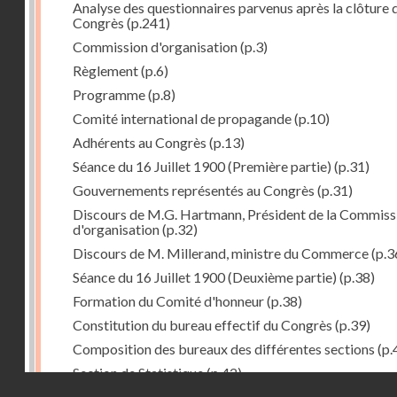
Analyse des questionnaires parvenus après la clôture 
Congrès
(p.241)
Commission d'organisation
(p.3)
Règlement
(p.6)
Programme
(p.8)
Comité international de propagande
(p.10)
Adhérents au Congrès
(p.13)
Séance du 16 Juillet 1900 (Première partie)
(p.31)
Gouvernements représentés au Congrès
(p.31)
Discours de M.G. Hartmann, Président de la Commiss
d'organisation
(p.32)
Discours de M. Millerand, ministre du Commerce
(p.3
Séance du 16 Juillet 1900 (Deuxième partie)
(p.38)
Formation du Comité d'honneur
(p.38)
Constitution du bureau effectif du Congrès
(p.39)
Composition des bureaux des différentes sections
(p.
Section de Statistique
(p.42)
Droits réservés - CNAM
Proposition de M. Sanchez-Calzadilla : Permanence d