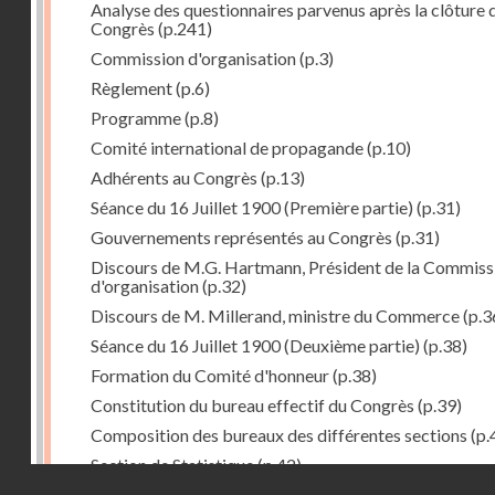
Analyse des questionnaires parvenus après la clôture 
Congrès
(p.241)
Commission d'organisation
(p.3)
Règlement
(p.6)
Programme
(p.8)
Comité international de propagande
(p.10)
Adhérents au Congrès
(p.13)
Séance du 16 Juillet 1900 (Première partie)
(p.31)
Gouvernements représentés au Congrès
(p.31)
Discours de M.G. Hartmann, Président de la Commiss
d'organisation
(p.32)
Discours de M. Millerand, ministre du Commerce
(p.3
Séance du 16 Juillet 1900 (Deuxième partie)
(p.38)
Formation du Comité d'honneur
(p.38)
Constitution du bureau effectif du Congrès
(p.39)
Composition des bureaux des différentes sections
(p.
Section de Statistique
(p.42)
Droits réservés - CNAM
Proposition de M. Sanchez-Calzadilla : Permanence d