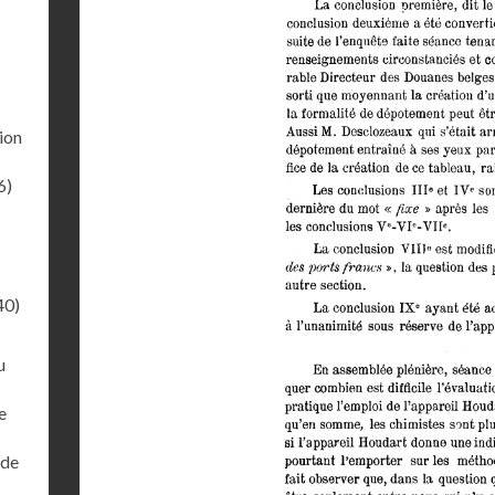
ion
6)
40)
u
e
 de