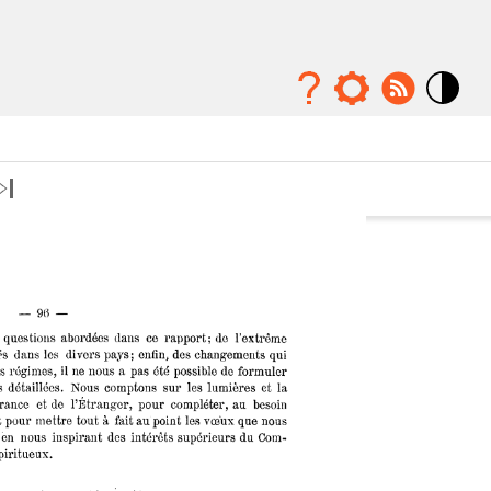
Mode
contraste
élévé