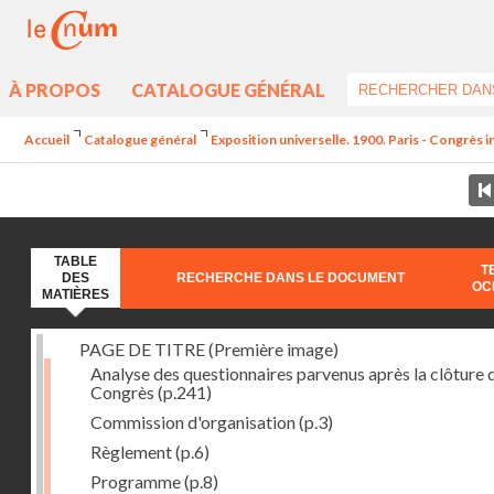
À PROPOS
CATALOGUE GÉNÉRAL
Accueil
Catalogue général
Exposition universelle. 1900. Paris - Congrès i
TABLE
T
DES
RECHERCHE DANS LE DOCUMENT
OC
MATIÈRES
PAGE DE TITRE (Première image)
Analyse des questionnaires parvenus après la clôture 
Congrès
(p.241)
Commission d'organisation
(p.3)
Règlement
(p.6)
Programme
(p.8)