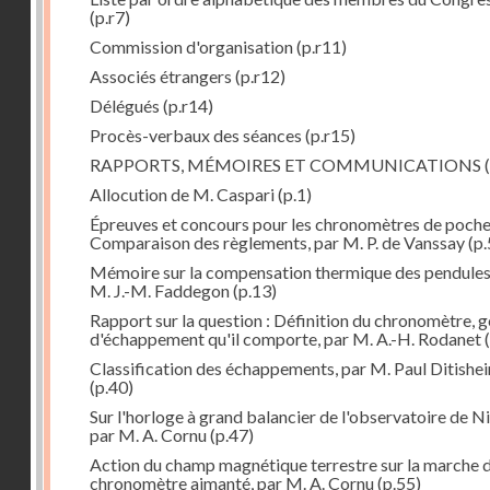
(p.r7)
Commission d'organisation
(p.r11)
Associés étrangers
(p.r12)
Délégués
(p.r14)
Procès-verbaux des séances
(p.r15)
RAPPORTS, MÉMOIRES ET COMMUNICATIONS
(
Allocution de M. Caspari
(p.1)
Épreuves et concours pour les chronomètres de poche
Comparaison des règlements, par M. P. de Vanssay
(p.
Mémoire sur la compensation thermique des pendules
M. J.-M. Faddegon
(p.13)
Rapport sur la question : Définition du chronomètre, 
d'échappement qu'il comporte, par M. A.-H. Rodanet
(
Classification des échappements, par M. Paul Ditishe
(p.40)
Sur l'horloge à grand balancier de l'observatoire de Ni
par M. A. Cornu
(p.47)
Action du champ magnétique terrestre sur la marche 
chronomètre aimanté, par M. A. Cornu
(p.55)