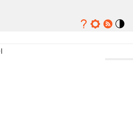
Mode
contraste
élévé