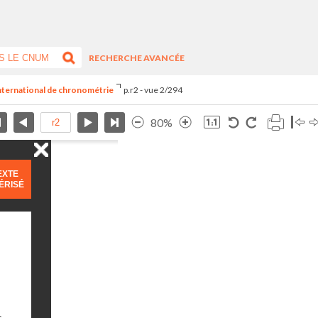
RECHERCHE AVANCÉE
international de chronométrie
p.r2 - vue 2/294
80%
EXTE
ÉRISÉ
s