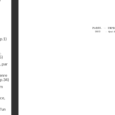
p.1)
.
5)
, par
genre
p.34)
im
ce,
d'un