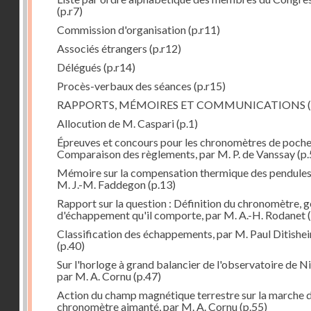
(p.r7)
Commission d'organisation
(p.r11)
Associés étrangers
(p.r12)
Délégués
(p.r14)
Procès-verbaux des séances
(p.r15)
RAPPORTS, MÉMOIRES ET COMMUNICATIONS
(
Allocution de M. Caspari
(p.1)
Épreuves et concours pour les chronomètres de poche
Comparaison des règlements, par M. P. de Vanssay
(p.
Mémoire sur la compensation thermique des pendules
M. J.-M. Faddegon
(p.13)
Rapport sur la question : Définition du chronomètre, 
d'échappement qu'il comporte, par M. A.-H. Rodanet
(
Classification des échappements, par M. Paul Ditishe
(p.40)
Sur l'horloge à grand balancier de l'observatoire de Ni
par M. A. Cornu
(p.47)
Action du champ magnétique terrestre sur la marche 
chronomètre aimanté, par M. A. Cornu
(p.55)