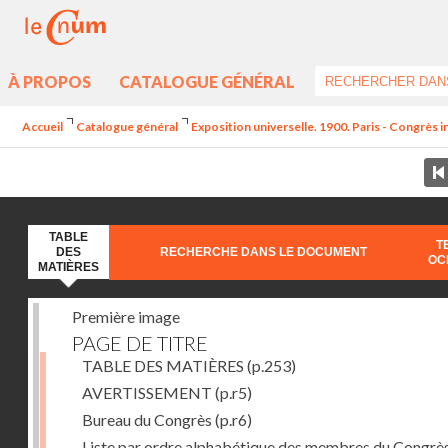
À PROPOS
CATALOGUE GÉNÉRAL
Accueil
Catalogue général
Exposition universelle. 1900. Paris - Congrès 
TABLE
T
DES
RECHERCHE DANS LE DOCUMENT
OC
MATIÈRES
Première image
PAGE DE TITRE
TABLE DES MATIÈRES
(p.253)
AVERTISSEMENT
(p.r5)
Bureau du Congrès
(p.r6)
Liste par ordre alphabétique des membres du Congrè