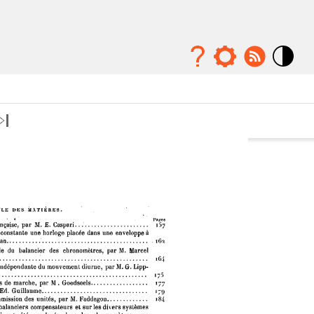
Mode
contraste
élévé