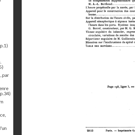
p.1)
.
5)
, par
genre
p.34)
im
ce,
d'un