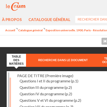
À PROPOS
CATALOGUE GÉNÉRAL
Accueil
Catalogue général
Exposition universelle. 1900. Paris - Résolution
TABLE
T
DES
RECHERCHE DANS LE DOCUMENT
OC
MATIÈRES
PAGE DE TITRE (Première image)
Questions I et II du programme
(p.1)
Question III du programme
(p.2)
Question IV du programme
(p.2)
Questions V et VI du programme
(p.2)
Question VII du programme
(p.3)