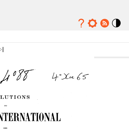
Mode
contraste
élévé