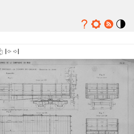
Mode
contraste
élévé