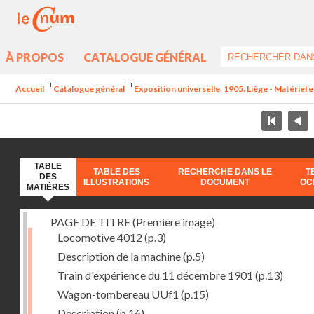
À PROPOS
CATALOGUE GÉNÉRAL
Accueil
Catalogue général
Exposition universelle. 1905. Liège - Matériel e
TABLE
TABLE DES
RECHERCHE DANS LE
T
DES
ILLUSTRATIONS
DOCUMENT
OC
MATIÈRES
PAGE DE TITRE (Première image)
Locomotive 4012
(p.3)
Description de la machine
(p.5)
Train d'expérience du 11 décembre 1901
(p.13)
Wagon-tombereau UUf1
(p.15)
Description
(p.16)