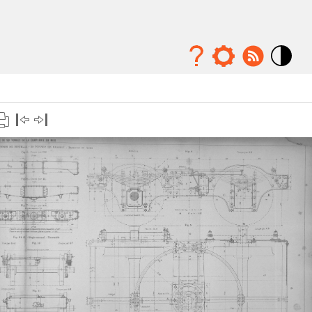
Mode
contraste
élévé