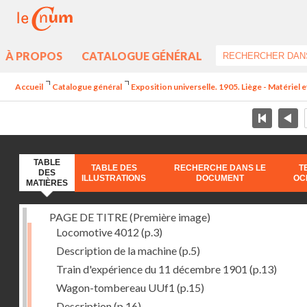
À PROPOS
CATALOGUE GÉNÉRAL
Accueil
Catalogue général
Exposition universelle. 1905. Liège - Matériel e
TABLE
TABLE DES
RECHERCHE DANS LE
T
DES
ILLUSTRATIONS
DOCUMENT
OC
MATIÈRES
PAGE DE TITRE (Première image)
Locomotive 4012
(p.3)
Description de la machine
(p.5)
Train d'expérience du 11 décembre 1901
(p.13)
Wagon-tombereau UUf1
(p.15)
Description
(p.16)