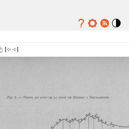
Mode
contraste
élévé