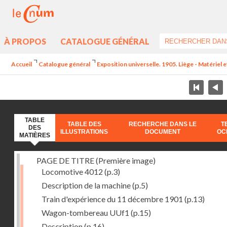
À PROPOS
CATALOGUE GÉNÉRAL
Accueil
Catalogue général
Exposition universelle. 1905. Liège - Matériel e
TABLE
TABLE DES
RECHERCHE DANS LE
T
DES
ILLUSTRATIONS
DOCUMENT
OC
MATIÈRES
PAGE DE TITRE (Première image)
Locomotive 4012
(p.3)
Description de la machine
(p.5)
Train d'expérience du 11 décembre 1901
(p.13)
Wagon-tombereau UUf1
(p.15)
Description
(p.16)