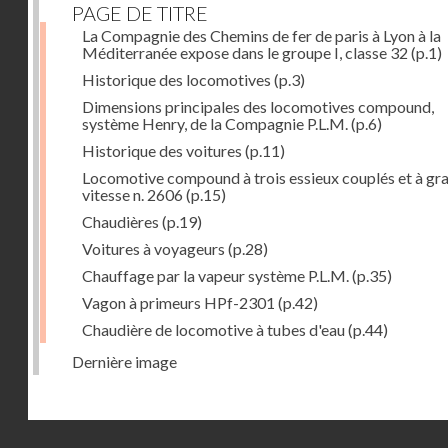
PAGE DE TITRE
La Compagnie des Chemins de fer de paris à Lyon à la
Méditerranée expose dans le groupe I, classe 32
(p.1)
Historique des locomotives
(p.3)
Dimensions principales des locomotives compound,
système Henry, de la Compagnie P.L.M.
(p.6)
Historique des voitures
(p.11)
Locomotive compound à trois essieux couplés et à gr
vitesse n. 2606
(p.15)
Chaudières
(p.19)
Voitures à voyageurs
(p.28)
Chauffage par la vapeur système P.L.M.
(p.35)
Vagon à primeurs HPf-2301
(p.42)
Chaudière de locomotive à tubes d'eau
(p.44)
Dernière image
Droits réservés - CNAM