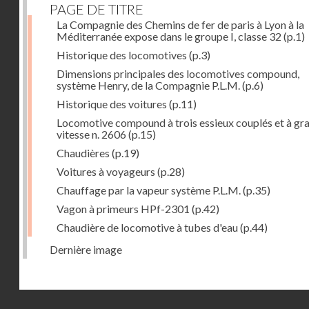
PAGE DE TITRE
La Compagnie des Chemins de fer de paris à Lyon à la
Méditerranée expose dans le groupe I, classe 32
(p.1)
Historique des locomotives
(p.3)
Dimensions principales des locomotives compound,
système Henry, de la Compagnie P.L.M.
(p.6)
Historique des voitures
(p.11)
Locomotive compound à trois essieux couplés et à gr
vitesse n. 2606
(p.15)
Chaudières
(p.19)
Voitures à voyageurs
(p.28)
Chauffage par la vapeur système P.L.M.
(p.35)
Vagon à primeurs HPf-2301
(p.42)
Chaudière de locomotive à tubes d'eau
(p.44)
Dernière image
Droits réservés - CNAM