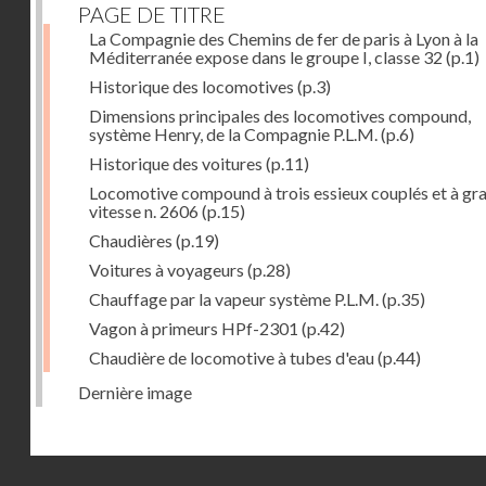
PAGE DE TITRE
La Compagnie des Chemins de fer de paris à Lyon à la
Méditerranée expose dans le groupe I, classe 32
(p.1)
Historique des locomotives
(p.3)
Dimensions principales des locomotives compound,
système Henry, de la Compagnie P.L.M.
(p.6)
Historique des voitures
(p.11)
Locomotive compound à trois essieux couplés et à gr
vitesse n. 2606
(p.15)
Chaudières
(p.19)
Voitures à voyageurs
(p.28)
Chauffage par la vapeur système P.L.M.
(p.35)
Vagon à primeurs HPf-2301
(p.42)
Chaudière de locomotive à tubes d'eau
(p.44)
Dernière image
Droits réservés - CNAM