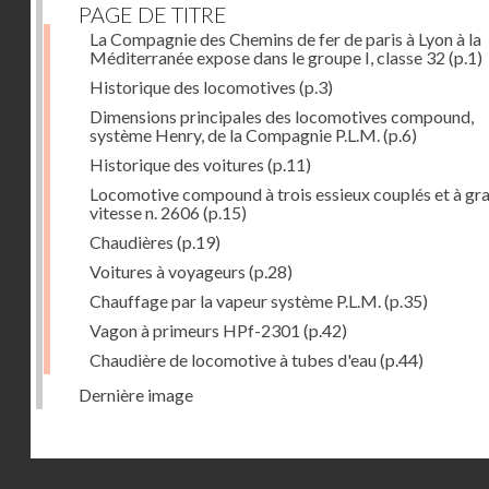
PAGE DE TITRE
La Compagnie des Chemins de fer de paris à Lyon à la
Méditerranée expose dans le groupe I, classe 32
(p.1)
Historique des locomotives
(p.3)
Dimensions principales des locomotives compound,
système Henry, de la Compagnie P.L.M.
(p.6)
Historique des voitures
(p.11)
Locomotive compound à trois essieux couplés et à gr
vitesse n. 2606
(p.15)
Chaudières
(p.19)
Voitures à voyageurs
(p.28)
Chauffage par la vapeur système P.L.M.
(p.35)
Vagon à primeurs HPf-2301
(p.42)
Chaudière de locomotive à tubes d'eau
(p.44)
Dernière image
Droits réservés - CNAM