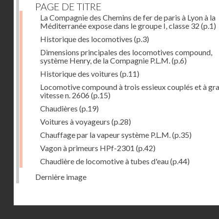
PAGE DE TITRE
La Compagnie des Chemins de fer de paris à Lyon à la
Méditerranée expose dans le groupe I, classe 32
(p.1)
Historique des locomotives
(p.3)
Dimensions principales des locomotives compound,
système Henry, de la Compagnie P.L.M.
(p.6)
Historique des voitures
(p.11)
Locomotive compound à trois essieux couplés et à gr
vitesse n. 2606
(p.15)
Chaudières
(p.19)
Voitures à voyageurs
(p.28)
Chauffage par la vapeur système P.L.M.
(p.35)
Vagon à primeurs HPf-2301
(p.42)
Chaudière de locomotive à tubes d'eau
(p.44)
Dernière image
Droits réservés - CNAM