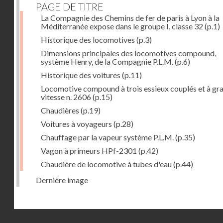
PAGE DE TITRE
La Compagnie des Chemins de fer de paris à Lyon à la
Méditerranée expose dans le groupe I, classe 32
(p.1)
Historique des locomotives
(p.3)
Dimensions principales des locomotives compound,
système Henry, de la Compagnie P.L.M.
(p.6)
Historique des voitures
(p.11)
Locomotive compound à trois essieux couplés et à gr
vitesse n. 2606
(p.15)
Chaudières
(p.19)
Voitures à voyageurs
(p.28)
Chauffage par la vapeur système P.L.M.
(p.35)
Vagon à primeurs HPf-2301
(p.42)
Chaudière de locomotive à tubes d'eau
(p.44)
Dernière image
Droits réservés - CNAM