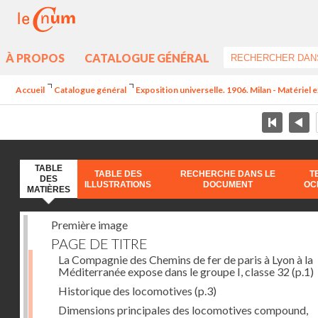
À PROPOS
CATALOGUE GÉNÉRAL
Accueil
Catalogue général
Exposition universelle. 1906. Milan - Matériel 
TABLE
TABLE DES
RECHERCHE DANS LE
T
DES
ILLUSTRATIONS
DOCUMENT
OC
MATIÈRES
Première image
PAGE DE TITRE
La Compagnie des Chemins de fer de paris à Lyon à la
Méditerranée expose dans le groupe I, classe 32
(p.1)
Historique des locomotives
(p.3)
Dimensions principales des locomotives compound,