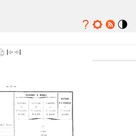
Mode
contraste
élévé