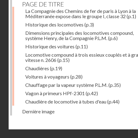
PAGE DE TITRE
La Compagnie des Chemins de fer de paris à Lyon à la
Méditerranée expose dans le groupe I, classe 32
(p.1)
Historique des locomotives
(p.3)
Dimensions principales des locomotives compound,
système Henry, de la Compagnie P.L.M.
(p.6)
Historique des voitures
(p.11)
Locomotive compound à trois essieux couplés et à gr
vitesse n. 2606
(p.15)
Chaudières
(p.19)
Voitures à voyageurs
(p.28)
Chauffage par la vapeur système P.L.M.
(p.35)
Vagon à primeurs HPf-2301
(p.42)
Chaudière de locomotive à tubes d'eau
(p.44)
Dernière image
Droits réservés - CNAM