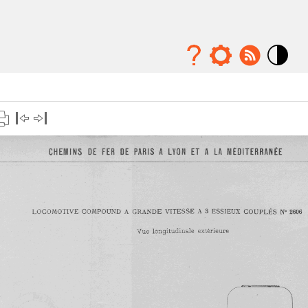
Mode
contraste
élévé