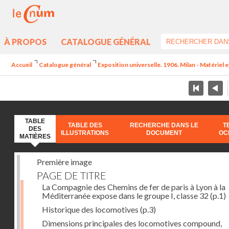
À PROPOS
CATALOGUE GÉNÉRAL
Accueil
Catalogue général
Exposition universelle. 1906. Milan - Matériel 
TABLE
TABLE DES
RECHERCHE DANS LE
T
DES
ILLUSTRATIONS
DOCUMENT
OC
MATIÈRES
Première image
PAGE DE TITRE
La Compagnie des Chemins de fer de paris à Lyon à la
Méditerranée expose dans le groupe I, classe 32
(p.1)
Historique des locomotives
(p.3)
Dimensions principales des locomotives compound,