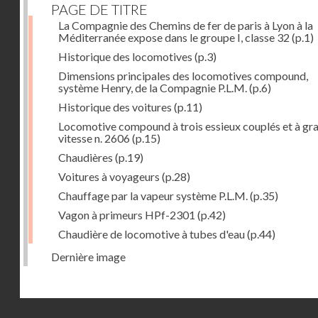
PAGE DE TITRE
La Compagnie des Chemins de fer de paris à Lyon à la
Méditerranée expose dans le groupe I, classe 32
(p.1)
Historique des locomotives
(p.3)
Dimensions principales des locomotives compound,
système Henry, de la Compagnie P.L.M.
(p.6)
Historique des voitures
(p.11)
Locomotive compound à trois essieux couplés et à gr
vitesse n. 2606
(p.15)
Chaudières
(p.19)
Voitures à voyageurs
(p.28)
Chauffage par la vapeur système P.L.M.
(p.35)
Vagon à primeurs HPf-2301
(p.42)
Chaudière de locomotive à tubes d'eau
(p.44)
Dernière image
Droits réservés - CNAM