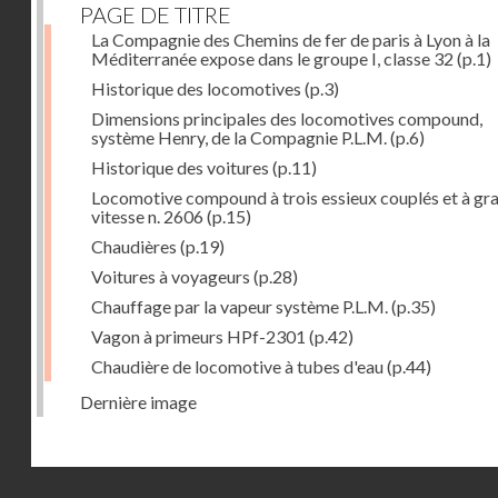
PAGE DE TITRE
La Compagnie des Chemins de fer de paris à Lyon à la
Méditerranée expose dans le groupe I, classe 32
(p.1)
Historique des locomotives
(p.3)
Dimensions principales des locomotives compound,
système Henry, de la Compagnie P.L.M.
(p.6)
Historique des voitures
(p.11)
Locomotive compound à trois essieux couplés et à gr
vitesse n. 2606
(p.15)
Chaudières
(p.19)
Voitures à voyageurs
(p.28)
Chauffage par la vapeur système P.L.M.
(p.35)
Vagon à primeurs HPf-2301
(p.42)
Chaudière de locomotive à tubes d'eau
(p.44)
Dernière image
Droits réservés - CNAM