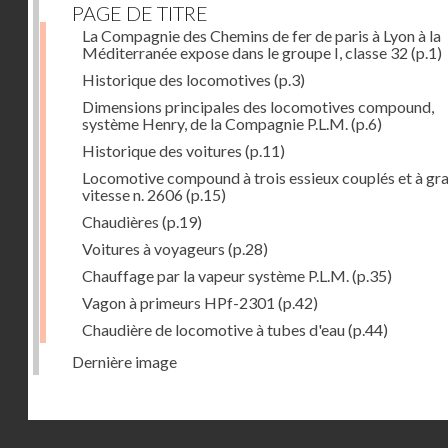
PAGE DE TITRE
La Compagnie des Chemins de fer de paris à Lyon à la
Méditerranée expose dans le groupe I, classe 32
(p.1)
Historique des locomotives
(p.3)
Dimensions principales des locomotives compound,
système Henry, de la Compagnie P.L.M.
(p.6)
Historique des voitures
(p.11)
Locomotive compound à trois essieux couplés et à gr
vitesse n. 2606
(p.15)
Chaudières
(p.19)
Voitures à voyageurs
(p.28)
Chauffage par la vapeur système P.L.M.
(p.35)
Vagon à primeurs HPf-2301
(p.42)
Chaudière de locomotive à tubes d'eau
(p.44)
Dernière image
Droits réservés - CNAM