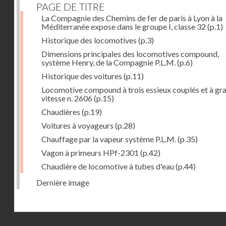
PAGE DE TITRE
La Compagnie des Chemins de fer de paris à Lyon à la
Méditerranée expose dans le groupe I, classe 32
(p.1)
Historique des locomotives
(p.3)
Dimensions principales des locomotives compound,
système Henry, de la Compagnie P.L.M.
(p.6)
Historique des voitures
(p.11)
Locomotive compound à trois essieux couplés et à gr
vitesse n. 2606
(p.15)
Chaudières
(p.19)
Voitures à voyageurs
(p.28)
Chauffage par la vapeur système P.L.M.
(p.35)
Vagon à primeurs HPf-2301
(p.42)
Chaudière de locomotive à tubes d'eau
(p.44)
Dernière image
Droits réservés - CNAM