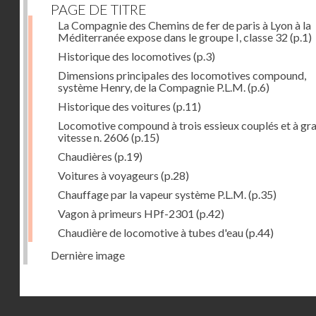
PAGE DE TITRE
La Compagnie des Chemins de fer de paris à Lyon à la
Méditerranée expose dans le groupe I, classe 32
(p.1)
Historique des locomotives
(p.3)
Dimensions principales des locomotives compound,
système Henry, de la Compagnie P.L.M.
(p.6)
Historique des voitures
(p.11)
Locomotive compound à trois essieux couplés et à gr
vitesse n. 2606
(p.15)
Chaudières
(p.19)
Voitures à voyageurs
(p.28)
Chauffage par la vapeur système P.L.M.
(p.35)
Vagon à primeurs HPf-2301
(p.42)
Chaudière de locomotive à tubes d'eau
(p.44)
Dernière image
Droits réservés - CNAM