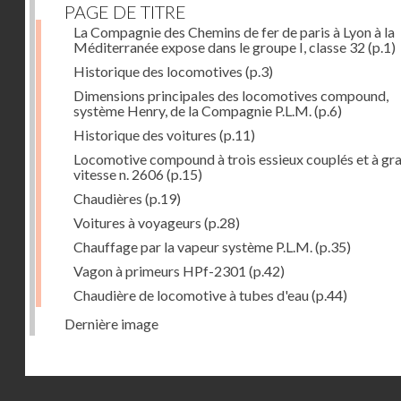
PAGE DE TITRE
La Compagnie des Chemins de fer de paris à Lyon à la
Méditerranée expose dans le groupe I, classe 32
(p.1)
Historique des locomotives
(p.3)
Dimensions principales des locomotives compound,
système Henry, de la Compagnie P.L.M.
(p.6)
Historique des voitures
(p.11)
Locomotive compound à trois essieux couplés et à gr
vitesse n. 2606
(p.15)
Chaudières
(p.19)
Voitures à voyageurs
(p.28)
Chauffage par la vapeur système P.L.M.
(p.35)
Vagon à primeurs HPf-2301
(p.42)
Chaudière de locomotive à tubes d'eau
(p.44)
Dernière image
Droits réservés - CNAM