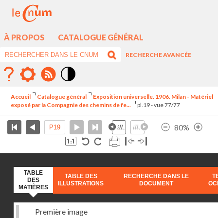
À PROPOS
CATALOGUE GÉNÉRAL
RECHERCHE AVANCÉE
Mode
contraste
Accueil
Catalogue général
Exposition universelle. 1906. Milan - Matériel
élévé
exposé par la Compagnie des chemins de fe...
pl.19 - vue 77/77
80%
TABLE
TABLE DES
RECHERCHE DANS LE
T
DES
ILLUSTRATIONS
DOCUMENT
OC
MATIÈRES
Première image