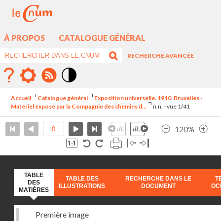
À PROPOS
CATALOGUE GÉNÉRAL
RECHERCHE AVANCÉE
Mode
contraste
Accueil
Catalogue général
Exposition universelle. 1910. Bruxelles -
élévé
Matériel exposé par la Compagnie des chemins d...
n.n. - vue 1/41
120%
TABLE
TABLE DES
RECHERCHE DANS LE
T
DES
ILLUSTRATIONS
DOCUMENT
OC
MATIÈRES
Première image