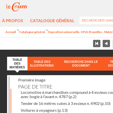
À PROPOS
CATALOGUE GÉNÉRAL
Accueil
Catalogue général
Exposition universelle. 1910. Bruxelles - Maté
TABLE
TABLE DES
RECHERCHE DANS LE
T
DES
ILLUSTRATIONS
DOCUMENT
OC
MATIÈRES
Première image
PAGE DE TITRE
Locomotive à marchandises compound à 4 essieux co
avec bogie à l'avant n. 4787
(p.2)
Tender de 16 mètres cubes à 3 essieux n. 4902
(p.10)
Voitures à voyageurs
(p.13)