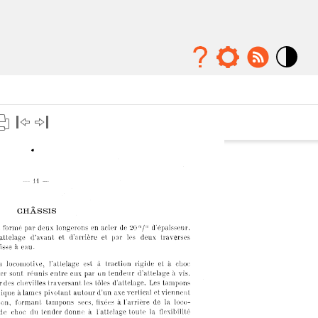
Mode
contraste
élévé