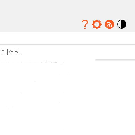
Mode
contraste
élévé