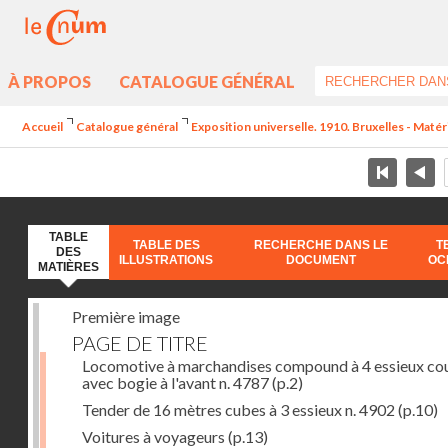
À PROPOS
CATALOGUE GÉNÉRAL
Accueil
Catalogue général
Exposition universelle. 1910. Bruxelles - Maté
TABLE
TABLE DES
RECHERCHE DANS LE
T
DES
ILLUSTRATIONS
DOCUMENT
OC
MATIÈRES
Première image
PAGE DE TITRE
Locomotive à marchandises compound à 4 essieux co
avec bogie à l'avant n. 4787
(p.2)
Tender de 16 mètres cubes à 3 essieux n. 4902
(p.10)
Voitures à voyageurs
(p.13)