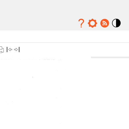
Mode
contraste
élévé