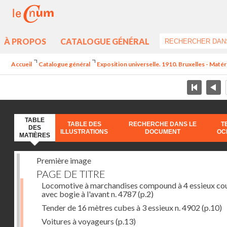
À PROPOS
CATALOGUE GÉNÉRAL
Accueil
Catalogue général
Exposition universelle. 1910. Bruxelles - Maté
TABLE
TABLE DES
RECHERCHE DANS LE
T
DES
ILLUSTRATIONS
DOCUMENT
OC
MATIÈRES
Première image
PAGE DE TITRE
Locomotive à marchandises compound à 4 essieux co
avec bogie à l'avant n. 4787
(p.2)
Tender de 16 mètres cubes à 3 essieux n. 4902
(p.10)
Voitures à voyageurs
(p.13)