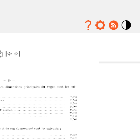
Mode
contraste
élévé