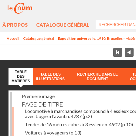
À PROPOS
CATALOGUE GÉNÉRAL
Accueil
Catalogue général
Exposition universelle. 1910. Bruxelles - Maté
TABLE
TABLE DES
RECHERCHE DANS LE
T
DES
ILLUSTRATIONS
DOCUMENT
OC
MATIÈRES
Première image
PAGE DE TITRE
Locomotive à marchandises compound à 4 essieux co
avec bogie à l'avant n. 4787
(p.2)
Tender de 16 mètres cubes à 3 essieux n. 4902
(p.10)
Voitures à voyageurs
(p.13)