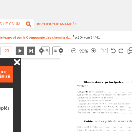
RECHERCHE AVANCÉE
riel exposé par la Compagnie des chemins d...
p.20 - vue 34/41
90%
EXTE
ÉRISÉ
uplés