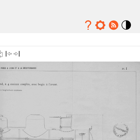
Mode
contraste
élévé