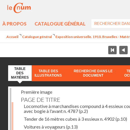
À PROPOS
CATALOGUE GÉNÉRAL
Accueil
Catalogue général
Exposition universelle. 1910. Bruxelles - Maté
TABLE
TABLE DES
RECHERCHE DANS LE
T
DES
ILLUSTRATIONS
DOCUMENT
OC
MATIÈRES
Première image
PAGE DE TITRE
Locomotive à marchandises compound à 4 essieux co
avec bogie à l'avant n. 4787
(p.2)
Tender de 16 mètres cubes à 3 essieux n. 4902
(p.10)
Voitures à voyageurs
(p.13)